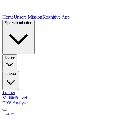
Home
Unsere Mission
Kognitive App
Spezialeinheiten
Kurse
Guides
Trainer
Militär
Polizei
EAV Analyse
Home