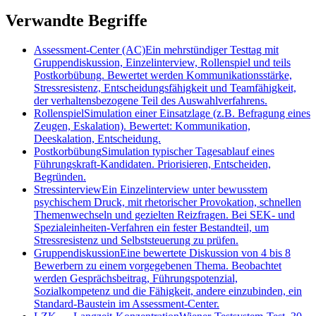
Verwandte Begriffe
Assessment-Center (AC)
Ein mehrstündiger Testtag mit
Gruppendiskussion, Einzelinterview, Rollenspiel und teils
Postkorbübung. Bewertet werden Kommunikationsstärke,
Stressresistenz, Entscheidungsfähigkeit und Teamfähigkeit,
der verhaltensbezogene Teil des Auswahlverfahrens.
Rollenspiel
Simulation einer Einsatzlage (z.B. Befragung eines
Zeugen, Eskalation). Bewertet: Kommunikation,
Deeskalation, Entscheidung.
Postkorbübung
Simulation typischer Tagesablauf eines
Führungskraft-Kandidaten. Priorisieren, Entscheiden,
Begründen.
Stressinterview
Ein Einzelinterview unter bewusstem
psychischem Druck, mit rhetorischer Provokation, schnellen
Themenwechseln und gezielten Reizfragen. Bei SEK- und
Spezialeinheiten-Verfahren ein fester Bestandteil, um
Stressresistenz und Selbststeuerung zu prüfen.
Gruppendiskussion
Eine bewertete Diskussion von 4 bis 8
Bewerbern zu einem vorgegebenen Thema. Beobachtet
werden Gesprächsbeitrag, Führungspotenzial,
Sozialkompetenz und die Fähigkeit, andere einzubinden, ein
Standard-Baustein im Assessment-Center.