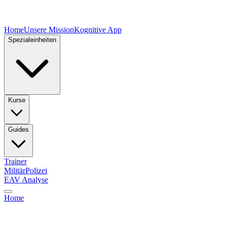
Home
Unsere Mission
Kognitive App
Spezialeinheiten
Kurse
Guides
Trainer
Militär
Polizei
EAV Analyse
Home