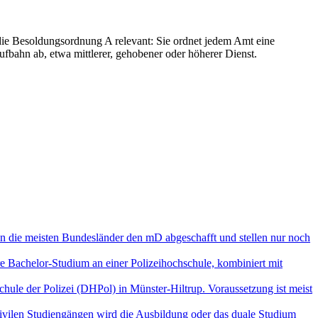
die Besoldungsordnung A relevant: Sie ordnet jedem Amt eine
fbahn ab, etwa mittlerer, gehobener oder höherer Dienst.
en die meisten Bundesländer den mD abgeschafft und stellen nur noch
re Bachelor-Studium an einer Polizeihochschule, kombiniert mit
hule der Polizei (DHPol) in Münster-Hiltrup. Voraussetzung ist meist
zivilen Studiengängen wird die Ausbildung oder das duale Studium