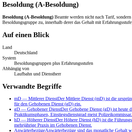
Besoldung (A-Besoldung)
Besoldung (A-Besoldung)
Beamte werden nicht nach Tarif, sondern 
Besoldungsgruppe zu, innerhalb derer das Gehalt mit Erfahrungsstufe
Auf einen Blick
Land
Deutschland
System
Besoldungsgruppen plus Erfahrungsstufen
Abhängig von
Laufbahn und Dienstherr
Verwandte Begriffe
mD
—
Mittlerer Dienst
Der Mittlere Dienst (mD) ist die urspr
für den Gehobenen Dienst (gD) ein.
gD
—
Gehobener Dienst
Der Gehobene Dienst (gD) ist heute di
Praktikumsphasen, Einstiegsdienstgrad meist Polizeikommissar.
hD
—
Höherer Dienst
Der Höhere Dienst (hD) ist die Führungs
mehrjährige Praxis im Gehobenen Dienst.
Anwärterbezüge
Anwärterbezüge sind das monatliche Gehalt wäh