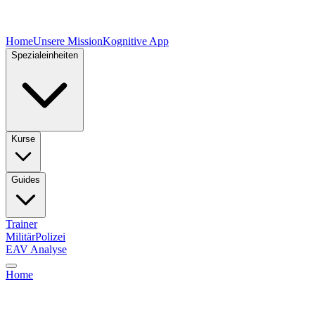
Home
Unsere Mission
Kognitive App
Spezialeinheiten
Kurse
Guides
Trainer
Militär
Polizei
EAV Analyse
Home