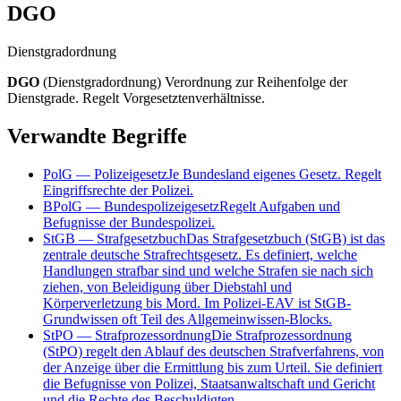
DGO
Dienstgradordnung
DGO
(
Dienstgradordnung
)
Verordnung zur Reihenfolge der
Dienstgrade. Regelt Vorgesetztenverhältnisse.
Verwandte Begriffe
PolG
—
Polizeigesetz
Je Bundesland eigenes Gesetz. Regelt
Eingriffsrechte der Polizei.
BPolG
—
Bundespolizeigesetz
Regelt Aufgaben und
Befugnisse der Bundespolizei.
StGB
—
Strafgesetzbuch
Das Strafgesetzbuch (StGB) ist das
zentrale deutsche Strafrechtsgesetz. Es definiert, welche
Handlungen strafbar sind und welche Strafen sie nach sich
ziehen, von Beleidigung über Diebstahl und
Körperverletzung bis Mord. Im Polizei-EAV ist StGB-
Grundwissen oft Teil des Allgemeinwissen-Blocks.
StPO
—
Strafprozessordnung
Die Strafprozessordnung
(StPO) regelt den Ablauf des deutschen Strafverfahrens, von
der Anzeige über die Ermittlung bis zum Urteil. Sie definiert
die Befugnisse von Polizei, Staatsanwaltschaft und Gericht
und die Rechte des Beschuldigten.