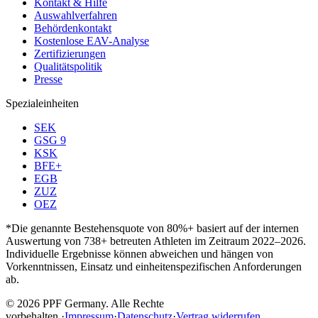
Kontakt & Hilfe
Auswahlverfahren
Behördenkontakt
Kostenlose EAV-Analyse
Zertifizierungen
Qualitätspolitik
Presse
Spezialeinheiten
SEK
GSG 9
KSK
BFE+
EGB
ZUZ
OEZ
*Die genannte Bestehensquote von 80%+ basiert auf der internen
Auswertung von 738+ betreuten Athleten im Zeitraum 2022–2026.
Individuelle Ergebnisse können abweichen und hängen von
Vorkenntnissen, Einsatz und einheitenspezifischen Anforderungen
ab.
© 2026 PPF Germany. Alle Rechte
vorbehalten.
·
Impressum
·
Datenschutz
·
Vertrag widerrufen