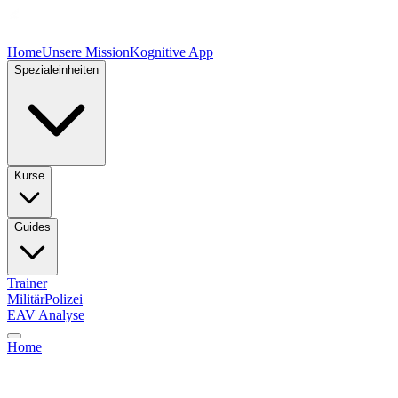
Home
Unsere Mission
Kognitive App
Spezialeinheiten
Kurse
Guides
Trainer
Militär
Polizei
EAV Analyse
Home