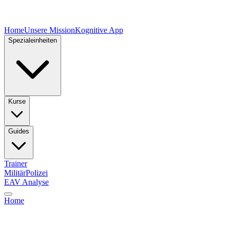
Home
Unsere Mission
Kognitive App
Spezialeinheiten
Kurse
Guides
Trainer
Militär
Polizei
EAV Analyse
Home