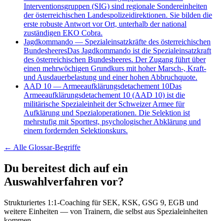
Interventionsgruppen (SIG) sind regionale Sondereinheiten
der österreichischen Landespolizeidirektionen. Sie bilden die
erste robuste Antwort vor Ort, unterhalb der national
zuständigen EKO Cobra.
Jagdkommando
—
Spezialeinsatzkräfte des österreichischen
Bundesheeres
Das Jagdkommando ist die Spezialeinsatzkraft
des österreichischen Bundesheeres. Der Zugang führt über
einen mehrwöchigen Grundkurs mit hoher Marsch-, Kraft-
und Ausdauerbelastung und einer hohen Abbruchquote.
AAD 10
—
Armeeaufklärungsdetachement 10
Das
Armeeaufklärungsdetachement 10 (AAD 10) ist die
militärische Spezialeinheit der Schweizer Armee für
Aufklärung und Spezialoperationen. Die Selektion ist
mehrstufig mit Sporttest, psychologischer Abklärung und
einem fordernden Selektionskurs.
← Alle
Glossar-Begriffe
Du bereitest dich auf ein
Auswahlverfahren vor?
Strukturiertes 1:1-Coaching für SEK, KSK, GSG 9, EGB und
weitere Einheiten — von Trainern, die selbst aus Spezialeinheiten
kommen.