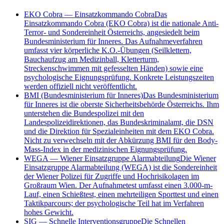
EKO Cobra
—
Einsatzkommando Cobra
Das
Einsatzkommando Cobra (EKO Cobra) ist die nationale Anti-
Terror- und Sondereinheit Österreichs, angesiedelt beim
Bundesministerium für Inneres. Das Aufnahmeverfahren
umfasst vier körperliche K.O.-Übungen (Seilklettern,
Bauchaufzug am Medizinball, Kletterturm,
Streckenschwimmen mit gefesselten Händen) sowie eine
psychologische Eignungsprüfung. Konkrete Leistungszeiten
werden offiziell nicht veröffentlicht.
BMI (Bundesministerium für Inneres)
Das Bundesministerium
für Inneres ist die oberste Sicherheitsbehörde Österreichs. Ihm
unterstehen die Bundespolizei mit den
Landespolizeidirektionen, das Bundeskriminalamt, die DSN
und die Direktion für Spezialeinheiten mit dem EKO Cobra.
Nicht zu verwechseln mit der Abkürzung BMI für den Body-
Mass-Index in der medizinischen Eignungsprüfung.
WEGA
—
Wiener Einsatzgruppe Alarmabteilung
Die Wiener
Einsatzgruppe Alarmabteilung (WEGA) ist die Sondereinheit
der Wiener Polizei für Zugriffe und Hochrisikolagen im
Großraum Wien. Der Aufnahmetest umfasst einen 3.000-m-
Lauf, einen Schießtest, einen mehrteiligen Sporttest und einen
Taktikparcours; der psychologische Teil hat im Verfahren
hohes Gewicht.
SIG
—
Schnelle Interventionsgruppe
Die Schnellen