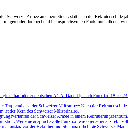
in der Schweizer Armee an einem Stück, statt nach der Rekrutenschule j
sich bringen oder durchgehend in anspruchsvollen Funktionen dienen wol
gleichbar mit der deutschen AGA. Dauert je nach Funktion 18 bis 23 W
iche Truppendienst der Schweizer Milizarmee: Nach der Rekrutenschu
m ist der Kern des Schweizer Milizprinzips.
ignungsverfahren der Schweizer Armee in einem Rekrutierungszentrum.
Funktion. Wer eine anspruchsvolle Funktion wie Grenadier anstrebt, sol
formationstag vor der Rekrutierung: Stellungspflichtige Schweizer Männ