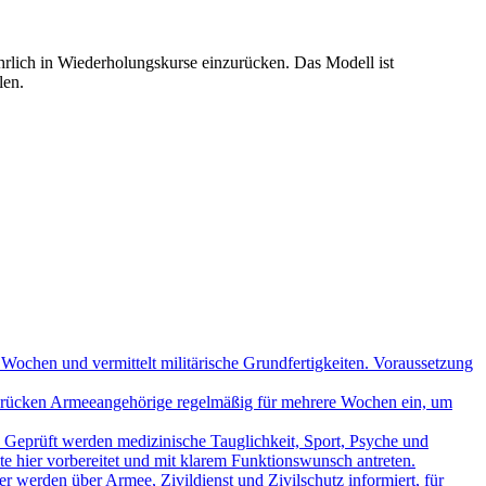
ährlich in Wiederholungskurse einzurücken. Das Modell ist
len.
ochen und vermittelt militärische Grundfertigkeiten. Voraussetzung
le rücken Armeeangehörige regelmäßig für mehrere Wochen ein, um
 Geprüft werden medizinische Tauglichkeit, Sport, Psyche und
lte hier vorbereitet und mit klarem Funktionswunsch antreten.
er werden über Armee, Zivildienst und Zivilschutz informiert, für