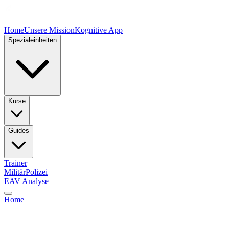
Home
Unsere Mission
Kognitive App
Spezialeinheiten
Kurse
Guides
Trainer
Militär
Polizei
EAV Analyse
Home