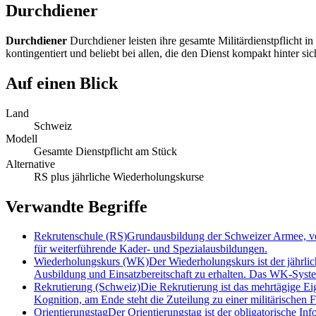
Durchdiener
Durchdiener
Durchdiener leisten ihre gesamte Militärdienstpflicht 
kontingentiert und beliebt bei allen, die den Dienst kompakt hinter 
Auf einen Blick
Land
Schweiz
Modell
Gesamte Dienstpflicht am Stück
Alternative
RS plus jährliche Wiederholungskurse
Verwandte Begriffe
Rekrutenschule (RS)
Grundausbildung der Schweizer Armee, ver
für weiterführende Kader- und Spezialausbildungen.
Wiederholungskurs (WK)
Der Wiederholungskurs ist der jährl
Ausbildung und Einsatzbereitschaft zu erhalten. Das WK-Syste
Rekrutierung (Schweiz)
Die Rekrutierung ist das mehrtägige E
Kognition, am Ende steht die Zuteilung zu einer militärischen 
Orientierungstag
Der Orientierungstag ist der obligatorische In