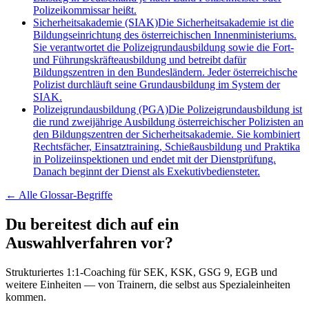
Polizeikommissar heißt.
Sicherheitsakademie (SIAK)
Die Sicherheitsakademie ist die
Bildungseinrichtung des österreichischen Innenministeriums.
Sie verantwortet die Polizeigrundausbildung sowie die Fort-
und Führungskräfteausbildung und betreibt dafür
Bildungszentren in den Bundesländern. Jeder österreichische
Polizist durchläuft seine Grundausbildung im System der
SIAK.
Polizeigrundausbildung (PGA)
Die Polizeigrundausbildung ist
die rund zweijährige Ausbildung österreichischer Polizisten an
den Bildungszentren der Sicherheitsakademie. Sie kombiniert
Rechtsfächer, Einsatztraining, Schießausbildung und Praktika
in Polizeiinspektionen und endet mit der Dienstprüfung.
Danach beginnt der Dienst als Exekutivbediensteter.
← Alle
Glossar-Begriffe
Du bereitest dich auf ein
Auswahlverfahren vor?
Strukturiertes 1:1-Coaching für SEK, KSK, GSG 9, EGB und
weitere Einheiten — von Trainern, die selbst aus Spezialeinheiten
kommen.