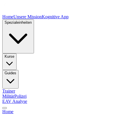
Home
Unsere Mission
Kognitive App
Spezialeinheiten
Kurse
Guides
Trainer
Militär
Polizei
EAV Analyse
Home