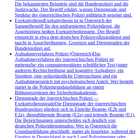
Die bekanntesten Beispiele sind die Bundespolizei und die
Justizwache. Der Begriff erklärt, warum Dienstgrade und
Struktur der österreichischen Polizei militärisch geprägt sind.
Exekutivdienst
Exekutivdienst ist in Österreich der
Sammelbegriff für den uniformierten Polizeidienst, die
Angehörigen heißen Exekutivbedienstete. Der Begriff
entspricht in etwa dem deutschen Polizeivollzugsdienst und
taucht in Ausschreibungen, Gesetzen und Dienstgraden der
Bundespolizei auf.
Aufnahmeverfahren Polizei (Österreich)
Das
Aufnahmeverfahren der österreichischen Polizei ist
mehrstufig: ein computergestützter schriftlicher Test (unter
anderem Rechtschreibung und kognitive Aufgaben), ein
Sporttest, eine polizeiärztliche Untersuchung und ein
Aufnahmegespräch mit psychologischem Anteil. Wer besteht,
startet in die Polizeigrundausbildung an einem
Bildungszentrum der Sicherheitsakademie.
Dienstgrade der österreichischen Polizei
—
Exekutivdienstgrade
Die Dienstgrade der österreichischen
Bundespolizei gliedern sich in Einteilte Beamte (E2b und
E2a), dienstführende Beamte (E2a) und leitende Beamte (E1).
Die Bezeichnungen unterscheiden sich deutlich von
deutschen Polizeidienstgraden: Wer in Österreich die
Grundausbildung abschließt, startet als Inspektor, während der
Einstieg in Deutschland je nach Land Polizeimeister oder