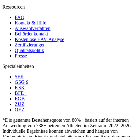
Ressourcen
FAQ
Kontakt & Hilfe
Auswahlverfahren
Behördenkontakt
Kostenlose EAV-Analyse
Zertifizierungen
Qualitätspolitik
Presse
Spezialeinheiten
SEK
GSG 9
KSK
BFE+
EGB
ZUZ
OEZ
*Die genannte Bestehensquote von 80%+ basiert auf der internen
Auswertung von 738+ betreuten Athleten im Zeitraum 2022–2026.
Individuelle Ergebnisse können abweichen und hängen von
Vorkenntnissen, Einsatz und einheitenspezifischen Anforderungen