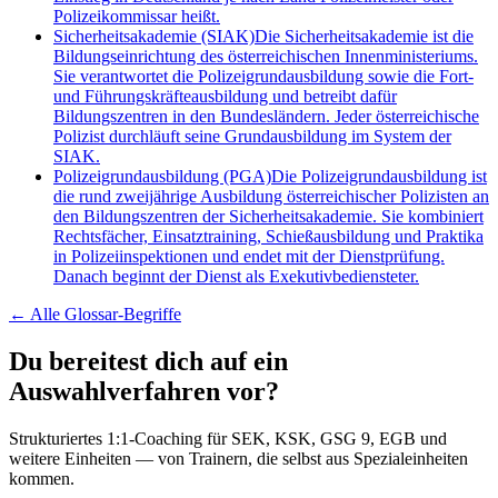
Polizeikommissar heißt.
Sicherheitsakademie (SIAK)
Die Sicherheitsakademie ist die
Bildungseinrichtung des österreichischen Innenministeriums.
Sie verantwortet die Polizeigrundausbildung sowie die Fort-
und Führungskräfteausbildung und betreibt dafür
Bildungszentren in den Bundesländern. Jeder österreichische
Polizist durchläuft seine Grundausbildung im System der
SIAK.
Polizeigrundausbildung (PGA)
Die Polizeigrundausbildung ist
die rund zweijährige Ausbildung österreichischer Polizisten an
den Bildungszentren der Sicherheitsakademie. Sie kombiniert
Rechtsfächer, Einsatztraining, Schießausbildung und Praktika
in Polizeiinspektionen und endet mit der Dienstprüfung.
Danach beginnt der Dienst als Exekutivbediensteter.
← Alle
Glossar-Begriffe
Du bereitest dich auf ein
Auswahlverfahren vor?
Strukturiertes 1:1-Coaching für SEK, KSK, GSG 9, EGB und
weitere Einheiten — von Trainern, die selbst aus Spezialeinheiten
kommen.