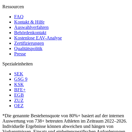
Ressourcen
FAQ
Kontakt & Hilfe
Auswahlverfahren
Behördenkontakt
Kostenlose EAV-Analyse
Zertifizierungen
Qualitätspolitik
Presse
Spezialeinheiten
SEK
GSG 9
KSK
BFE+
EGB
ZUZ
OEZ
*Die genannte Bestehensquote von 80%+ basiert auf der internen
Auswertung von 738+ betreuten Athleten im Zeitraum 2022–2026.
Individuelle Ergebnisse können abweichen und hängen von
Vorkenntnissen, Einsatz und einheitenspezifischen Anforderungen