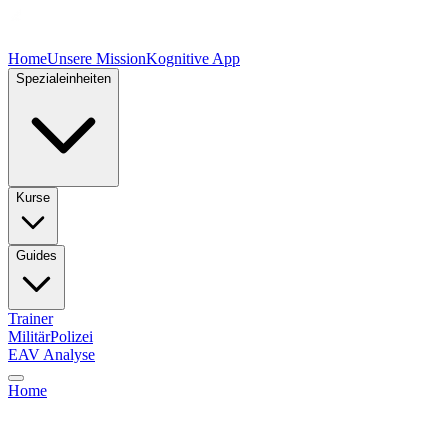
Home
Unsere Mission
Kognitive App
Spezialeinheiten
Kurse
Guides
Trainer
Militär
Polizei
EAV Analyse
Home