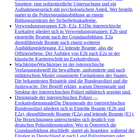
Sporttest, eine polizeiärztliche Untersuchung und ein
Aufnahmegespräch mit psychologischem Anteil. Wer besteht,
startet in die Polizeigrundausbildung an einem
Bildungszentrum der Sicherheitsakademie.
Verwendungsgruppen E2b, E2a, E1
Die österreichische
Exekutive gliedert sich in Verwendungsgruppen: E2b sind
eingeteilte Beamte nach der Grundausbildung, E2a
dienstführende Beamte nach einem weiteren
Ausbildungslehrgang, E1 leitende Beamte, also die
Offiziersebene. Der Aufstieg von E2b nach E2a ist der
klassische Karriereschritt im Exekutivdienst.
Wachkörper
Wachkörper ist der österreichische
Verfassungsbegriff für bewaffnete, uniformierte und nach
militärischem Muster organisierte Formationen des Staates.
Die bekanntesten Beispiele sind die Bundespolizei und die
Justizwache. Der Begriff erklärt, warum Dienstgrade und
Struktur der österreichischen Polizei militärisch geprägt sind.
Dienstgrade der österreichischen Polizei
—
Exekutivdienstgrade
Die Dienstgrade der österreichischen
Bundespolizei gliedern sich in Einteilte Beamte (E2b und
E2a), dienstführende Beamte (E2a) und leitende Beamte (E1).
Die Bezeichnungen unterscheiden sich deutlich von
deutschen Polizeidienstgraden: Wer in Österreich die
Grundausbildung abschließt, startet als Inspektor, während der
Einstieg in Deutschland je nach Land Polizeimeister oder