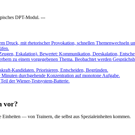
ypisches DPT-Modul. ---
em Druck, mit rhetorischer Provokation, schnellen Themenwechseln und
üfen.
s Zeugen, Eskalation). Bewertet: Kommunikation, Deeskalation, Entsche
erbern zu einem vorgegebenen Thema. Beobachtet werden Gesprächsbei
skraft-Kandidaten. Priorisieren, Entscheiden, Begründen.
0 Minuten durchgehende Konzentration auf monotone Aufgabe.
eil der Wiener-Testsystem-Batterie.
n vor?
Einheiten — von Trainern, die selbst aus Spezialeinheiten kommen.