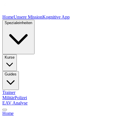
Home
Unsere Mission
Kognitive App
Spezialeinheiten
Kurse
Guides
Trainer
Militär
Polizei
EAV Analyse
Home