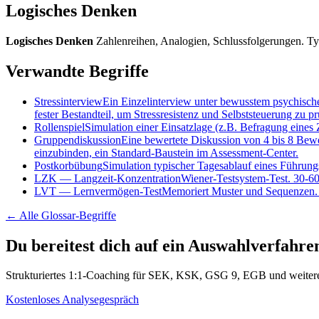
Logisches Denken
Logisches Denken
Zahlenreihen, Analogien, Schlussfolgerungen. T
Verwandte Begriffe
Stressinterview
Ein Einzelinterview unter bewusstem psychisch
fester Bestandteil, um Stressresistenz und Selbststeuerung zu pr
Rollenspiel
Simulation einer Einsatzlage (z.B. Befragung eine
Gruppendiskussion
Eine bewertete Diskussion von 4 bis 8 Bew
einzubinden, ein Standard-Baustein im Assessment-Center.
Postkorbübung
Simulation typischer Tagesablauf eines Führung
LZK
—
Langzeit-Konzentration
Wiener-Testsystem-Test. 30-6
LVT
—
Lernvermögen-Test
Memoriert Muster und Sequenzen. T
← Alle
Glossar-Begriffe
Du bereitest dich auf ein Auswahlverfahre
Strukturiertes 1:1-Coaching für SEK, KSK, GSG 9, EGB und weitere 
Kostenloses Analysegespräch