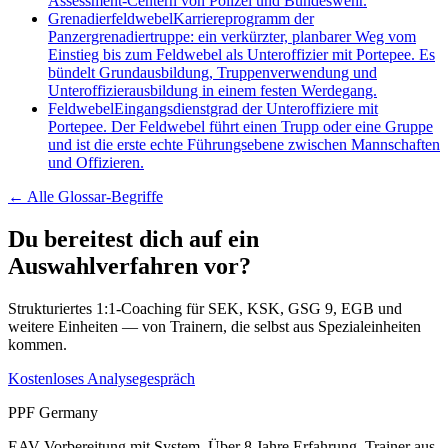
Assessment-Centern von Polizei und Bundeswehr.
Grenadierfeldwebel
Karriereprogramm der
Panzergrenadiertruppe: ein verkürzter, planbarer Weg vom
Einstieg bis zum Feldwebel als Unteroffizier mit Portepee. Es
bündelt Grundausbildung, Truppenverwendung und
Unteroffizierausbildung in einem festen Werdegang.
Feldwebel
Eingangsdienstgrad der Unteroffiziere mit
Portepee. Der Feldwebel führt einen Trupp oder eine Gruppe
und ist die erste echte Führungsebene zwischen Mannschaften
und Offizieren.
← Alle
Glossar-Begriffe
Du bereitest dich auf ein
Auswahlverfahren vor?
Strukturiertes 1:1-Coaching für SEK, KSK, GSG 9, EGB und
weitere Einheiten — von Trainern, die selbst aus Spezialeinheiten
kommen.
Kostenloses Analysegespräch
PPF Germany
EAV Vorbereitung mit System. Über 8 Jahre Erfahrung, Trainer aus