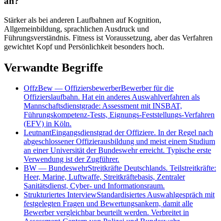
an?
Stärker als bei anderen Laufbahnen auf Kognition,
Allgemeinbildung, sprachlichen Ausdruck und
Führungsverständnis. Fitness ist Voraussetzung, aber das Verfahren
gewichtet Kopf und Persönlichkeit besonders hoch.
Verwandte Begriffe
OffzBew
—
Offiziersbewerber
Bewerber für die
Offizierslaufbahn. Hat ein anderes Auswahlverfahren als
Mannschaftsdienstgrade: Assessment mit INSBAT,
Führungskompetenz-Tests, Eignungs-Feststellungs-Verfahren
(EFV) in Köln.
Leutnant
Eingangsdienstgrad der Offiziere. In der Regel nach
abgeschlossener Offizierausbildung und meist einem Studium
an einer Universität der Bundeswehr erreicht. Typische erste
Verwendung ist der Zugführer.
BW
—
Bundeswehr
Streitkräfte Deutschlands. Teilstreitkräfte:
Heer, Marine, Luftwaffe, Streitkräftebasis, Zentraler
Sanitätsdienst, Cyber- und Informationsraum.
Strukturiertes Interview
Standardisiertes Auswahlgespräch mit
festgelegten Fragen und Bewertungsankern, damit alle
Bewerber vergleichbar beurteilt werden. Verbreitet in