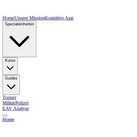
Home
Unsere Mission
Kognitive App
Spezialeinheiten
Kurse
Guides
Trainer
Militär
Polizei
EAV Analyse
Home