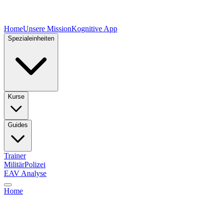
Home
Unsere Mission
Kognitive App
Spezialeinheiten
Kurse
Guides
Trainer
Militär
Polizei
EAV Analyse
Home