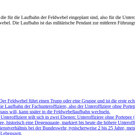
die für die Laufbahn der Feldwebel eingeplant sind, also für die Unte
bel. Die Laufbahn ist das militärische Pendant zur mittleren Führung
 Der Feldwebel führt einen Trupp oder eine Gruppe und ist die erste 
die Laufbahn der Fachunteroffiziere, also der Unteroffiziere ohne Po
naus will, kann später in die Feldwebellaufbahn wechseln.
nteroffiziere teilt sich in zwei Ebenen: Unteroffiziere ohne Portepee (U
e, historisch eine Degenquaste, markiert bis heute die höhere Unterof
 Dienstverhältnis bei der Bundeswehr, typischerweise 2 bis 25 Jahre, meis
Lebenszeit.