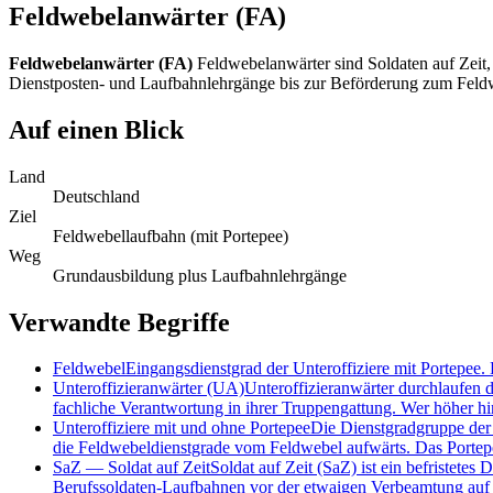
Feldwebelanwärter (FA)
Feldwebelanwärter (FA)
Feldwebelanwärter sind Soldaten auf Zeit, 
Dienstposten- und Laufbahnlehrgänge bis zur Beförderung zum Feldwe
Auf einen Blick
Land
Deutschland
Ziel
Feldwebellaufbahn (mit Portepee)
Weg
Grundausbildung plus Laufbahnlehrgänge
Verwandte Begriffe
Feldwebel
Eingangsdienstgrad der Unteroffiziere mit Portepee.
Unteroffizieranwärter (UA)
Unteroffizieranwärter durchlaufen 
fachliche Verantwortung in ihrer Truppengattung. Wer höher hi
Unteroffiziere mit und ohne Portepee
Die Dienstgradgruppe der U
die Feldwebeldienstgrade vom Feldwebel aufwärts. Das Portepe
SaZ
—
Soldat auf Zeit
Soldat auf Zeit (SaZ) ist ein befristetes
Berufssoldaten-Laufbahnen vor der etwaigen Verbeamtung auf 