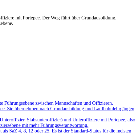
roffiziere mit Portepee. Der Weg führt über Grundausbildung,
sebene.
echte Führungsebene zwischen Mannschaften und Offizieren.
rtepee. Sie übernehmen nach Grundausbildung und Laufbahnlehrgängen
nteroffizier, Stabsunteroffizier) und Unteroffiziere mit Portepee, also
fiziersebene mit mehr Führungsverantwortung.
t als SaZ 4, 8, 12 oder 25. Es ist der Standard-Status für die meisten