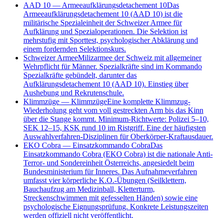
AAD 10
—
Armeeaufklärungsdetachement 10
Das
Armeeaufklärungsdetachement 10 (AAD 10) ist die
militärische Spezialeinheit der Schweizer Armee für
Aufklärung und Spezialoperationen. Die Selektion ist
mehrstufig mit Sporttest, psychologischer Abklärung und
einem fordernden Selektionskurs.
Schweizer Armee
Milizarmee der Schweiz mit allgemeiner
Wehrpflicht für Männer. Spezialkräfte sind im Kommando
Spezialkräfte gebündelt, darunter das
Aufklärungsdetachement 10 (AAD 10). Einstieg über
Aushebung und Rekrutenschule.
Klimmzüge
—
Klimmzüge
Eine komplette Klimmzug-
Wiederholung geht vom voll gestreckten Arm bis das Kinn
über die Stange kommt. Minimum-Richtwerte: Polizei 5–10,
SEK 12–15, KSK rund 10 im Ristgriff. Eine der häufigsten
Auswahlverfahren-Disziplinen für Oberkörper-Kraftausdauer.
EKO Cobra
—
Einsatzkommando Cobra
Das
Einsatzkommando Cobra (EKO Cobra) ist die nationale Anti-
Terror- und Sondereinheit Österreichs, angesiedelt beim
Bundesministerium für Inneres. Das Aufnahmeverfahren
umfasst vier körperliche K.O.-Übungen (Seilklettern,
Bauchaufzug am Medizinball, Kletterturm,
Streckenschwimmen mit gefesselten Händen) sowie eine
psychologische Eignungsprüfung. Konkrete Leistungszeiten
werden offiziell nicht veröffentlicht.