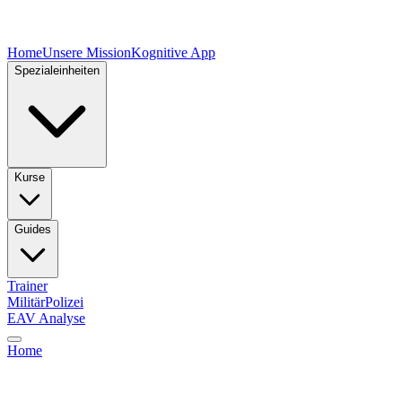
Home
Unsere Mission
Kognitive App
Spezialeinheiten
Kurse
Guides
Trainer
Militär
Polizei
EAV Analyse
Home