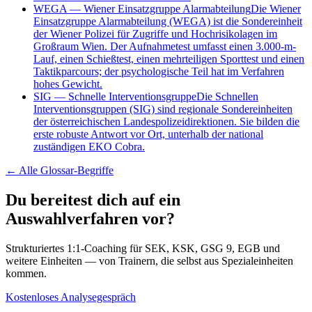
WEGA
—
Wiener Einsatzgruppe Alarmabteilung
Die Wiener
Einsatzgruppe Alarmabteilung (WEGA) ist die Sondereinheit
der Wiener Polizei für Zugriffe und Hochrisikolagen im
Großraum Wien. Der Aufnahmetest umfasst einen 3.000-m-
Lauf, einen Schießtest, einen mehrteiligen Sporttest und einen
Taktikparcours; der psychologische Teil hat im Verfahren
hohes Gewicht.
SIG
—
Schnelle Interventionsgruppe
Die Schnellen
Interventionsgruppen (SIG) sind regionale Sondereinheiten
der österreichischen Landespolizeidirektionen. Sie bilden die
erste robuste Antwort vor Ort, unterhalb der national
zuständigen EKO Cobra.
← Alle
Glossar-Begriffe
Du bereitest dich auf ein
Auswahlverfahren vor?
Strukturiertes 1:1-Coaching für SEK, KSK, GSG 9, EGB und
weitere Einheiten — von Trainern, die selbst aus Spezialeinheiten
kommen.
Kostenloses Analysegespräch