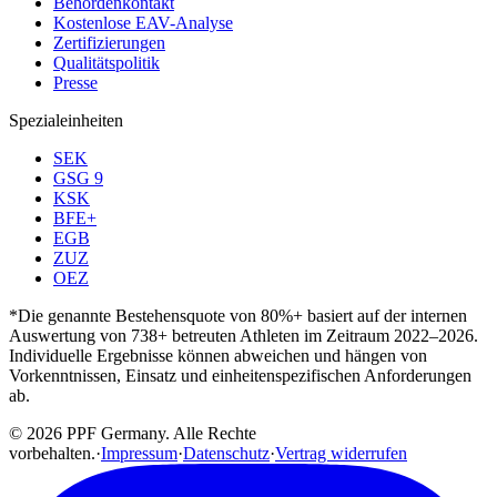
Behördenkontakt
Kostenlose EAV-Analyse
Zertifizierungen
Qualitätspolitik
Presse
Spezialeinheiten
SEK
GSG 9
KSK
BFE+
EGB
ZUZ
OEZ
*Die genannte Bestehensquote von 80%+ basiert auf der internen
Auswertung von 738+ betreuten Athleten im Zeitraum 2022–2026.
Individuelle Ergebnisse können abweichen und hängen von
Vorkenntnissen, Einsatz und einheitenspezifischen Anforderungen
ab.
© 2026 PPF Germany. Alle Rechte
vorbehalten.
·
Impressum
·
Datenschutz
·
Vertrag widerrufen