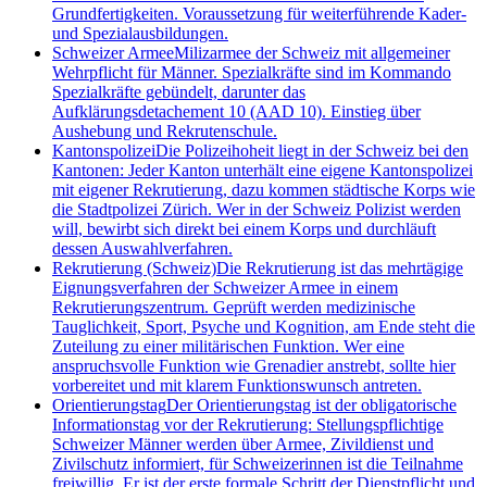
Grundfertigkeiten. Voraussetzung für weiterführende Kader-
und Spezialausbildungen.
Schweizer Armee
Milizarmee der Schweiz mit allgemeiner
Wehrpflicht für Männer. Spezialkräfte sind im Kommando
Spezialkräfte gebündelt, darunter das
Aufklärungsdetachement 10 (AAD 10). Einstieg über
Aushebung und Rekrutenschule.
Kantonspolizei
Die Polizeihoheit liegt in der Schweiz bei den
Kantonen: Jeder Kanton unterhält eine eigene Kantonspolizei
mit eigener Rekrutierung, dazu kommen städtische Korps wie
die Stadtpolizei Zürich. Wer in der Schweiz Polizist werden
will, bewirbt sich direkt bei einem Korps und durchläuft
dessen Auswahlverfahren.
Rekrutierung (Schweiz)
Die Rekrutierung ist das mehrtägige
Eignungsverfahren der Schweizer Armee in einem
Rekrutierungszentrum. Geprüft werden medizinische
Tauglichkeit, Sport, Psyche und Kognition, am Ende steht die
Zuteilung zu einer militärischen Funktion. Wer eine
anspruchsvolle Funktion wie Grenadier anstrebt, sollte hier
vorbereitet und mit klarem Funktionswunsch antreten.
Orientierungstag
Der Orientierungstag ist der obligatorische
Informationstag vor der Rekrutierung: Stellungspflichtige
Schweizer Männer werden über Armee, Zivildienst und
Zivilschutz informiert, für Schweizerinnen ist die Teilnahme
freiwillig. Er ist der erste formale Schritt der Dienstpflicht und