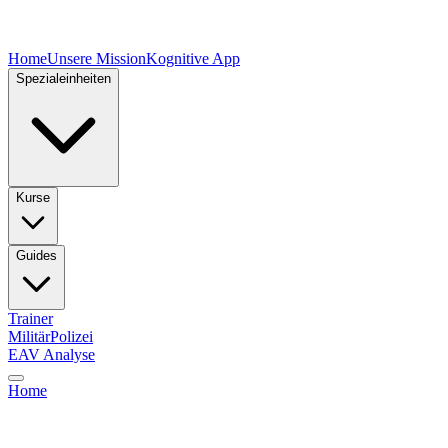
Home
Unsere Mission
Kognitive App
Spezialeinheiten
Kurse
Guides
Trainer
Militär
Polizei
EAV Analyse
Home