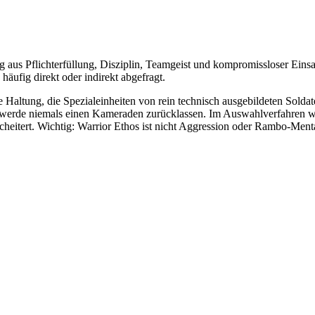
g aus Pflichterfüllung, Disziplin, Teamgeist und kompromissloser Eins
äufig direkt oder indirekt abgefragt.
re Haltung, die Spezialeinheiten von rein technisch ausgebildeten Solda
h werde niemals einen Kameraden zurücklassen. Im Auswahlverfahren wi
cheitert. Wichtig: Warrior Ethos ist nicht Aggression oder Rambo-Mentali