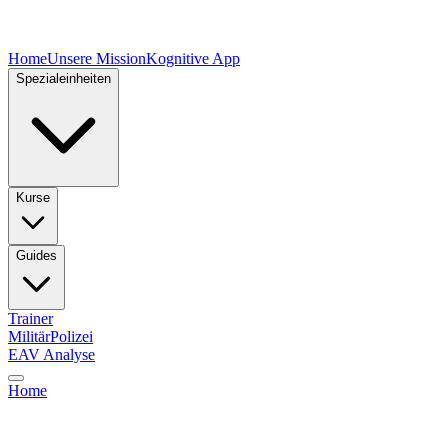
Home
Unsere Mission
Kognitive App
Spezialeinheiten
Kurse
Guides
Trainer
Militär
Polizei
EAV Analyse
Home