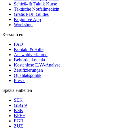
Schieß- & Taktik Kurse
Taktische Notfallmedizin
Gratis PDF Guides
Kognitive App
Workshop
Ressourcen
FAQ
Kontakt & Hilfe
Auswahlverfahren
Behördenkontakt
Kostenlose EAV-Analyse
Zertifizierungen
Qualitätspolitik
Presse
Spezialeinheiten
SEK
GSG 9
KSK
BFE+
EGB
ZUZ