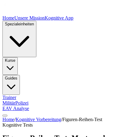
Home
Unsere Mission
Kognitive App
Spezialeinheiten
Kurse
Guides
Trainer
Militär
Polizei
EAV Analyse
Home
/
Kognitive Vorbereitung
/
Figuren-Reihen-Test
Kognitive Tests