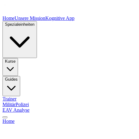
Home
Unsere Mission
Kognitive App
Spezialeinheiten
Kurse
Guides
Trainer
Militär
Polizei
EAV Analyse
Home