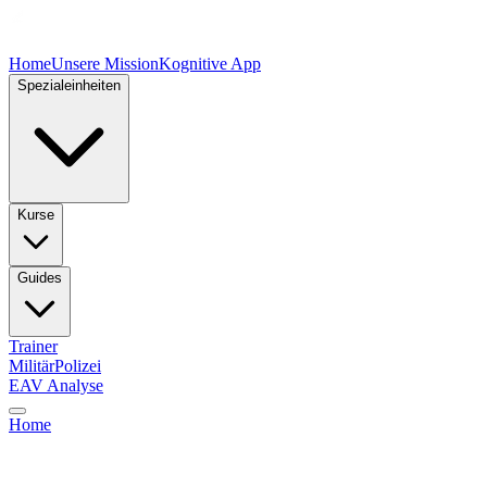
Home
Unsere Mission
Kognitive App
Spezialeinheiten
Kurse
Guides
Trainer
Militär
Polizei
EAV Analyse
Home