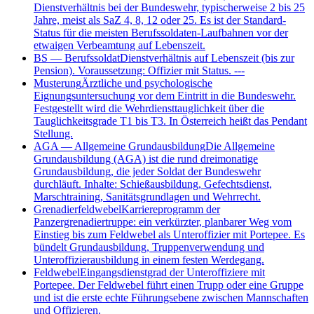
Dienstverhältnis bei der Bundeswehr, typischerweise 2 bis 25
Jahre, meist als SaZ 4, 8, 12 oder 25. Es ist der Standard-
Status für die meisten Berufssoldaten-Laufbahnen vor der
etwaigen Verbeamtung auf Lebenszeit.
BS
—
Berufssoldat
Dienstverhältnis auf Lebenszeit (bis zur
Pension). Voraussetzung: Offizier mit Status. ---
Musterung
Ärztliche und psychologische
Eignungsuntersuchung vor dem Eintritt in die Bundeswehr.
Festgestellt wird die Wehrdiensttauglichkeit über die
Tauglichkeitsgrade T1 bis T3. In Österreich heißt das Pendant
Stellung.
AGA
—
Allgemeine Grundausbildung
Die Allgemeine
Grundausbildung (AGA) ist die rund dreimonatige
Grundausbildung, die jeder Soldat der Bundeswehr
durchläuft. Inhalte: Schießausbildung, Gefechtsdienst,
Marschtraining, Sanitätsgrundlagen und Wehrrecht.
Grenadierfeldwebel
Karriereprogramm der
Panzergrenadiertruppe: ein verkürzter, planbarer Weg vom
Einstieg bis zum Feldwebel als Unteroffizier mit Portepee. Es
bündelt Grundausbildung, Truppenverwendung und
Unteroffizierausbildung in einem festen Werdegang.
Feldwebel
Eingangsdienstgrad der Unteroffiziere mit
Portepee. Der Feldwebel führt einen Trupp oder eine Gruppe
und ist die erste echte Führungsebene zwischen Mannschaften
und Offizieren.