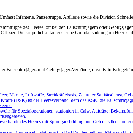
 Umfasst Infanterie, Panzertruppe, Artillerie sowie die Division Schne
tammtruppe des Heeres, oft bei den Fallschirmjägern oder Gebirgsjägern,
fizier. Die körperlich-infanteristische Grundausbildung im Heer ist
Fallschirmjäger- und Gebirgsjäger-Verbände, organisatorisch gebünde
: Heer, Marine, Luftwaffe, Streitkräftebasis, Zentraler Sanitätsdienst, C
 Kräfte (DSK) ist der Heeresverband, dem das KSK, die Fallschirmjäger 
Heeres.
ehr für Spezialoperationen, stationiert in Calw. Aufträge: Bekämpfung
risengebieten.
ndeverbände des Heeres mit Sprungausbildung und Gefechtsdienst unter
erie der Bundeswehr, stationiert in Bad Reichenhall und Mittenwald. Spe