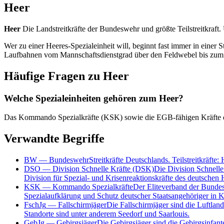
Heer
Heer
Die Landstreitkräfte der Bundeswehr und größte Teilstreitkraft.
Wer zu einer Heeres-Spezialeinheit will, beginnt fast immer in einer S
Laufbahnen vom Mannschaftsdienstgrad über den Feldwebel bis zum Of
Häufige Fragen zu
Heer
Welche Spezialeinheiten gehören zum Heer?
Das Kommando Spezialkräfte (KSK) sowie die EGB-fähigen Kräfte der 
Verwandte Begriffe
BW
—
Bundeswehr
Streitkräfte Deutschlands. Teilstreitkräfte
DSO
—
Division Schnelle Kräfte (DSK)
Die Division Schnelle
Division für Spezial- und Krisenreaktionskräfte des deutschen 
KSK
—
Kommando Spezialkräfte
Der Eliteverband der Bundesw
Spezialaufklärung und Schutz deutscher Staatsangehöriger in K
FschJg
—
Fallschirmjäger
Die Fallschirmjäger sind die Luftla
Standorte sind unter anderem Seedorf und Saarlouis.
GebJg
—
Gebirgsjäger
Die Gebirgsjäger sind die Gebirgsinfant