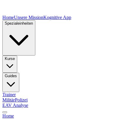
Home
Unsere Mission
Kognitive App
Spezialeinheiten
Kurse
Guides
Trainer
Militär
Polizei
EAV Analyse
Home