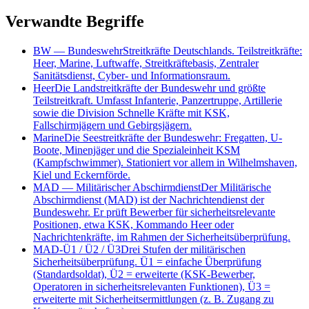
Verwandte Begriffe
BW
—
Bundeswehr
Streitkräfte Deutschlands. Teilstreitkräfte:
Heer, Marine, Luftwaffe, Streitkräftebasis, Zentraler
Sanitätsdienst, Cyber- und Informationsraum.
Heer
Die Landstreitkräfte der Bundeswehr und größte
Teilstreitkraft. Umfasst Infanterie, Panzertruppe, Artillerie
sowie die Division Schnelle Kräfte mit KSK,
Fallschirmjägern und Gebirgsjägern.
Marine
Die Seestreitkräfte der Bundeswehr: Fregatten, U-
Boote, Minenjäger und die Spezialeinheit KSM
(Kampfschwimmer). Stationiert vor allem in Wilhelmshaven,
Kiel und Eckernförde.
MAD
—
Militärischer Abschirmdienst
Der Militärische
Abschirmdienst (MAD) ist der Nachrichtendienst der
Bundeswehr. Er prüft Bewerber für sicherheitsrelevante
Positionen, etwa KSK, Kommando Heer oder
Nachrichtenkräfte, im Rahmen der Sicherheitsüberprüfung.
MAD-Ü1 / Ü2 / Ü3
Drei Stufen der militärischen
Sicherheitsüberprüfung. Ü1 = einfache Überprüfung
(Standardsoldat), Ü2 = erweiterte (KSK-Bewerber,
Operatoren in sicherheitsrelevanten Funktionen), Ü3 =
erweiterte mit Sicherheitsermittlungen (z. B. Zugang zu