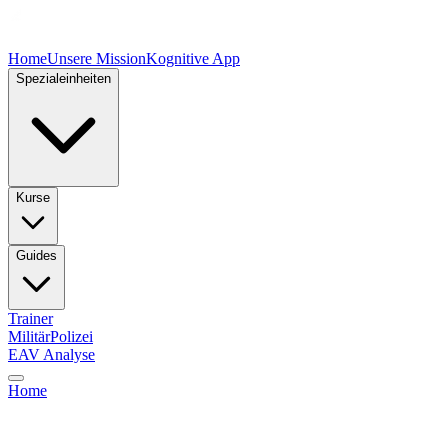
Home
Unsere Mission
Kognitive App
Spezialeinheiten
Kurse
Guides
Trainer
Militär
Polizei
EAV Analyse
Home