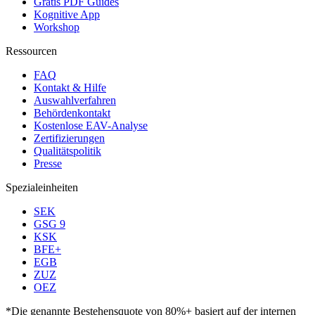
Gratis PDF Guides
Kognitive App
Workshop
Ressourcen
FAQ
Kontakt & Hilfe
Auswahlverfahren
Behördenkontakt
Kostenlose EAV-Analyse
Zertifizierungen
Qualitätspolitik
Presse
Spezialeinheiten
SEK
GSG 9
KSK
BFE+
EGB
ZUZ
OEZ
*Die genannte Bestehensquote von 80%+ basiert auf der internen