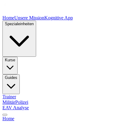
Home
Unsere Mission
Kognitive App
Spezialeinheiten
Kurse
Guides
Trainer
Militär
Polizei
EAV Analyse
Home