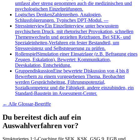
umfasst aber streng genommen auch die medizinischen und
psychologischen Einzelprüfungen.
Logisches Denken
Zahlenreihen, Analogien,
Schlussfolgerungen. Typisches DPT-Modul. ---
Stressinterview
Ein Einzelinterview unter bewusstem
psychischem Druck, mit rhetorischer Provokation, schnellen
Themenwechseln und gezielten Reizfragen. Bei SEK- und
Spezialeinheiten-Verfahren ein fester Bestandteil, um
Stressresistenz und Selbststeuerung zu prüfen.
Rollenspiel
Simulation einer Einsatzlage (z.B. Befragung eines
Zeugen, Eskalation). Bewertet: Kommunikation,
Deeskalation, Entscheidung.
Gruppendiskussion
Eine bewertete Diskussion von 4 bis 8
Bewerbern zu einem vorgegebenen Thema. Beobachtet
werden Gesprächsbeitrag, Führungspotenzial,
Sozialkompetenz und die Fähigkeit, andere einzubinden, ein
Standard-Baustein im Assessment-Center.
← Alle
Glossar-Begriffe
Du bereitest dich auf ein
Auswahlverfahren vor?
Strukturiertes 1:1-Coaching für SEK, KSK, GSG 9, EGB und