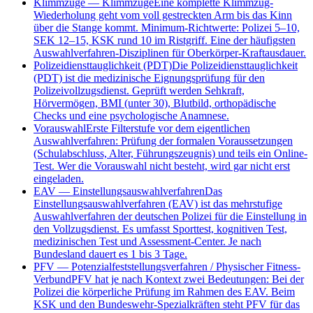
Klimmzüge
—
Klimmzüge
Eine komplette Klimmzug-
Wiederholung geht vom voll gestreckten Arm bis das Kinn
über die Stange kommt. Minimum-Richtwerte: Polizei 5–10,
SEK 12–15, KSK rund 10 im Ristgriff. Eine der häufigsten
Auswahlverfahren-Disziplinen für Oberkörper-Kraftausdauer.
Polizeidiensttauglichkeit (PDT)
Die Polizeidiensttauglichkeit
(PDT) ist die medizinische Eignungsprüfung für den
Polizeivollzugsdienst. Geprüft werden Sehkraft,
Hörvermögen, BMI (unter 30), Blutbild, orthopädische
Checks und eine psychologische Anamnese.
Vorauswahl
Erste Filterstufe vor dem eigentlichen
Auswahlverfahren: Prüfung der formalen Voraussetzungen
(Schulabschluss, Alter, Führungszeugnis) und teils ein Online-
Test. Wer die Vorauswahl nicht besteht, wird gar nicht erst
eingeladen.
EAV
—
Einstellungsauswahlverfahren
Das
Einstellungsauswahlverfahren (EAV) ist das mehrstufige
Auswahlverfahren der deutschen Polizei für die Einstellung in
den Vollzugsdienst. Es umfasst Sporttest, kognitiven Test,
medizinischen Test und Assessment-Center. Je nach
Bundesland dauert es 1 bis 3 Tage.
PFV
—
Potenzialfeststellungsverfahren / Physischer Fitness-
Verbund
PFV hat je nach Kontext zwei Bedeutungen: Bei der
Polizei die körperliche Prüfung im Rahmen des EAV. Beim
KSK und den Bundeswehr-Spezialkräften steht PFV für das