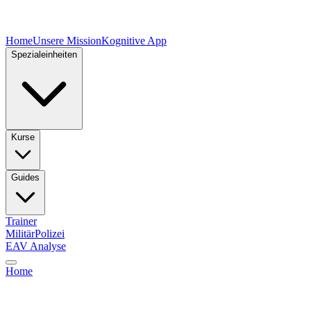
Home
Unsere Mission
Kognitive App
Spezialeinheiten
Kurse
Guides
Trainer
Militär
Polizei
EAV Analyse
Home