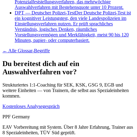
Potenzialfeststellungsverfahren, das mehrwöchige
Auswahlverfahren mit Bestehensquote unter 10 Prozent.
DPT
—
Deutscher Polizei-Test
Der Deutsche Polizei-Test ist
ein kognitiver Leistungstest, den viele Landespolizeien im
Einstellungsverfahren nutzen. Er prüft sprachliches
Verständnis, logisches Denken, räumliches
Vorstellungsvermögen und Merkfähigkeit, meist 90 bis 120
Minuten, papier- oder computerbasiert.
← Alle
Glossar-Begriffe
Du bereitest dich auf ein
Auswahlverfahren vor?
Strukturiertes 1:1-Coaching für SEK, KSK, GSG 9, EGB und
weitere Einheiten — von Trainern, die selbst aus Spezialeinheiten
kommen.
Kostenloses Analysegespräch
PPF Germany
EAV Vorbereitung mit System. Über 8 Jahre Erfahrung, Trainer aus
8 Spezialeinheiten, TÜV Süd geprüft.