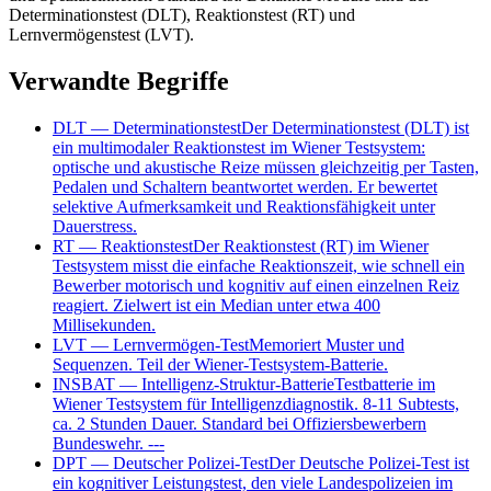
Determinationstest (DLT), Reaktionstest (RT) und
Lernvermögenstest (LVT).
Verwandte Begriffe
DLT
—
Determinationstest
Der Determinationstest (DLT) ist
ein multimodaler Reaktionstest im Wiener Testsystem:
optische und akustische Reize müssen gleichzeitig per Tasten,
Pedalen und Schaltern beantwortet werden. Er bewertet
selektive Aufmerksamkeit und Reaktionsfähigkeit unter
Dauerstress.
RT
—
Reaktionstest
Der Reaktionstest (RT) im Wiener
Testsystem misst die einfache Reaktionszeit, wie schnell ein
Bewerber motorisch und kognitiv auf einen einzelnen Reiz
reagiert. Zielwert ist ein Median unter etwa 400
Millisekunden.
LVT
—
Lernvermögen-Test
Memoriert Muster und
Sequenzen. Teil der Wiener-Testsystem-Batterie.
INSBAT
—
Intelligenz-Struktur-Batterie
Testbatterie im
Wiener Testsystem für Intelligenzdiagnostik. 8-11 Subtests,
ca. 2 Stunden Dauer. Standard bei Offiziersbewerbern
Bundeswehr. ---
DPT
—
Deutscher Polizei-Test
Der Deutsche Polizei-Test ist
ein kognitiver Leistungstest, den viele Landespolizeien im