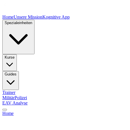
Home
Unsere Mission
Kognitive App
Spezialeinheiten
Kurse
Guides
Trainer
Militär
Polizei
EAV Analyse
Home