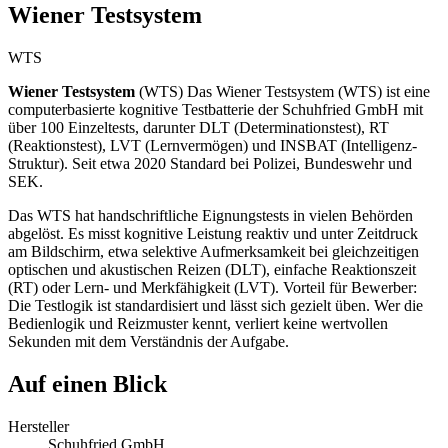
Wiener Testsystem
WTS
Wiener Testsystem
(
WTS
)
Das Wiener Testsystem (WTS) ist eine
computerbasierte kognitive Testbatterie der Schuhfried GmbH mit
über 100 Einzeltests, darunter DLT (Determinationstest), RT
(Reaktionstest), LVT (Lernvermögen) und INSBAT (Intelligenz-
Struktur). Seit etwa 2020 Standard bei Polizei, Bundeswehr und
SEK.
Das WTS hat handschriftliche Eignungstests in vielen Behörden
abgelöst. Es misst kognitive Leistung reaktiv und unter Zeitdruck
am Bildschirm, etwa selektive Aufmerksamkeit bei gleichzeitigen
optischen und akustischen Reizen (DLT), einfache Reaktionszeit
(RT) oder Lern- und Merkfähigkeit (LVT). Vorteil für Bewerber:
Die Testlogik ist standardisiert und lässt sich gezielt üben. Wer die
Bedienlogik und Reizmuster kennt, verliert keine wertvollen
Sekunden mit dem Verständnis der Aufgabe.
Auf einen Blick
Hersteller
Schuhfried GmbH