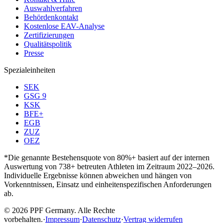
Auswahlverfahren
Behördenkontakt
Kostenlose EAV-Analyse
Zertifizierungen
Qualitätspolitik
Presse
Spezialeinheiten
SEK
GSG 9
KSK
BFE+
EGB
ZUZ
OEZ
*Die genannte Bestehensquote von 80%+ basiert auf der internen
Auswertung von 738+ betreuten Athleten im Zeitraum 2022–2026.
Individuelle Ergebnisse können abweichen und hängen von
Vorkenntnissen, Einsatz und einheitenspezifischen Anforderungen
ab.
© 2026 PPF Germany. Alle Rechte
vorbehalten.
·
Impressum
·
Datenschutz
·
Vertrag widerrufen