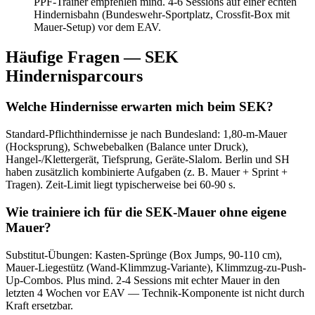
PPF-Trainer empfehlen mind. 4-6 Sessions auf einer echten
Hindernisbahn (Bundeswehr-Sportplatz, Crossfit-Box mit
Mauer-Setup) vor dem EAV.
Häufige Fragen —
SEK
Hindernisparcours
Welche Hindernisse erwarten mich beim SEK?
Standard-Pflichthindernisse je nach Bundesland: 1,80-m-Mauer
(Hocksprung), Schwebebalken (Balance unter Druck),
Hangel-/Klettergerät, Tiefsprung, Geräte-Slalom. Berlin und SH
haben zusätzlich kombinierte Aufgaben (z. B. Mauer + Sprint +
Tragen). Zeit-Limit liegt typischerweise bei 60-90 s.
Wie trainiere ich für die SEK-Mauer ohne eigene
Mauer?
Substitut-Übungen: Kasten-Sprünge (Box Jumps, 90-110 cm),
Mauer-Liegestütz (Wand-Klimmzug-Variante), Klimmzug-zu-Push-
Up-Combos. Plus mind. 2-4 Sessions mit echter Mauer in den
letzten 4 Wochen vor EAV — Technik-Komponente ist nicht durch
Kraft ersetzbar.