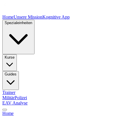
Home
Unsere Mission
Kognitive App
Spezialeinheiten
Kurse
Guides
Trainer
Militär
Polizei
EAV Analyse
Home