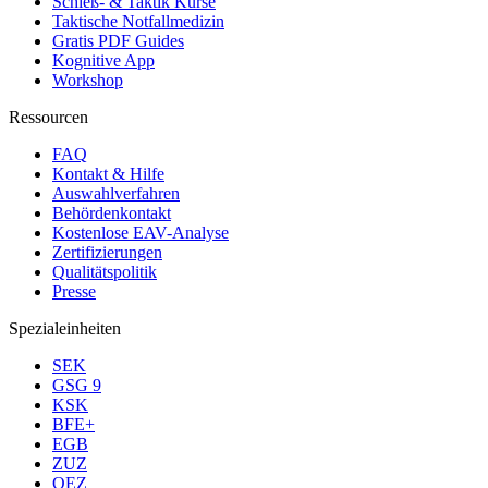
Schieß- & Taktik Kurse
Taktische Notfallmedizin
Gratis PDF Guides
Kognitive App
Workshop
Ressourcen
FAQ
Kontakt & Hilfe
Auswahlverfahren
Behördenkontakt
Kostenlose EAV-Analyse
Zertifizierungen
Qualitätspolitik
Presse
Spezialeinheiten
SEK
GSG 9
KSK
BFE+
EGB
ZUZ
OEZ