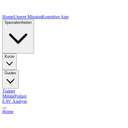
Home
Unsere Mission
Kognitive App
Spezialeinheiten
Kurse
Guides
Trainer
Militär
Polizei
EAV Analyse
Home