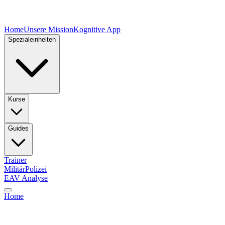
Home
Unsere Mission
Kognitive App
Spezialeinheiten
Kurse
Guides
Trainer
Militär
Polizei
EAV Analyse
Home