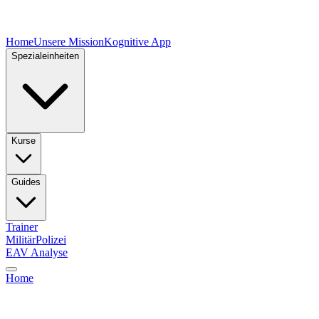
Home
Unsere Mission
Kognitive App
Spezialeinheiten
Kurse
Guides
Trainer
Militär
Polizei
EAV Analyse
Home