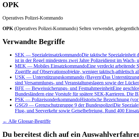
OPK
Operatives Polizei-Kommando
OPK
(
Operatives Polizei-Kommando
)
Selten verwendet, gelegentlich
Verwandte Begriffe
SEK
—
Spezialeinsatzkommando
Die taktische Spezialeinheit
ist in der Regel mindestens zwei Jahre Polizeidienst im Wach- 
MEK
—
Mobiles Einsatzkommando
Eine verdeckt arbeitende 
Zugriffe auf Observationsobjekte, weniger taktisch-athletisch a
USK
—
Unterstützungskommando (Bayern)
Das Unterstützung
sind Versammlungs- und Veranstaltungslagen sowie der Lücken
BFE
—
Beweissicherungs- und Festnahmeeinheit
Eine geschlos
Bundesländern eine Vorstufe für spätere SEK-Karrieren. Die 
PSK
—
Polizeisonderkommando
Historische Bezeichnung (vor
GSG9
—
Grenzschutzgruppe 9 der Bundespolizei
Die Speziale
Flug- und Seeverkehr sowie Geiselbefreiung. Rund 400 Einsatz
← Alle
Glossar-Begriffe
Du bereitest dich auf ein Auswahlverfahre