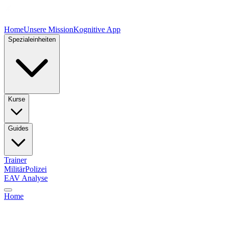
Home
Unsere Mission
Kognitive App
Spezialeinheiten
Kurse
Guides
Trainer
Militär
Polizei
EAV Analyse
Home