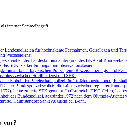
 als interner Sammelbegriff.
 der Landespolizeien für hochriskante Festnahmen, Geisellagen und Ter
und Wechseldienst.
Spezialeinheit der Landeskriminalämter (und des BKA auf Bundesebene
ls das SEK, stärker tarnungs- und observationsbasiert.
skommando der bayerischen Polizei, eine Beweissicherungs- und Festn
schluss zwischen Streifendienst und SEK.
sene Einheit der Bereitschaftspolizei für Großdemonstrationen, Fußbal
BFE+ der Bundespolizei schließt die Lücke zwischen regulärer Bundesp
 1972), heute zumeist SEK genannt. In Österreich (EKO Cobra) bis heu
inheit der Bundespolizei, gegründet 1972 nach dem Olympia-Attentat 
kräfte, Hauptstandort Sankt Augustin bei Bonn.
n vor?