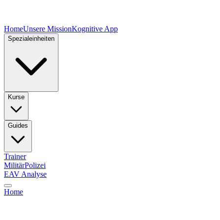
Home
Unsere Mission
Kognitive App
Spezialeinheiten
Kurse
Guides
Trainer
Militär
Polizei
EAV Analyse
Home