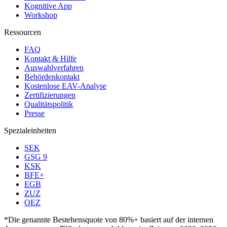
Kognitive App
Workshop
Ressourcen
FAQ
Kontakt & Hilfe
Auswahlverfahren
Behördenkontakt
Kostenlose EAV-Analyse
Zertifizierungen
Qualitätspolitik
Presse
Spezialeinheiten
SEK
GSG 9
KSK
BFE+
EGB
ZUZ
OEZ
*Die genannte Bestehensquote von 80%+ basiert auf der internen