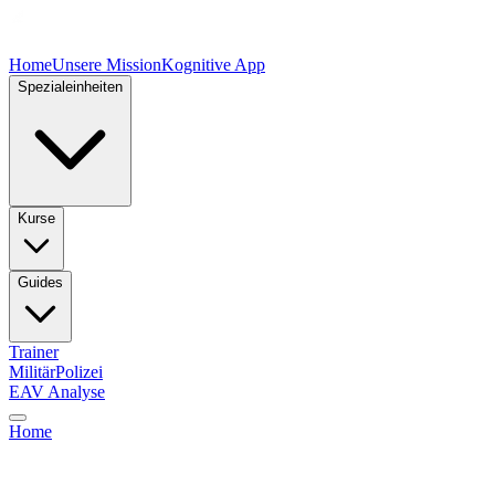
Home
Unsere Mission
Kognitive App
Spezialeinheiten
Kurse
Guides
Trainer
Militär
Polizei
EAV Analyse
Home