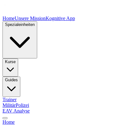
Home
Unsere Mission
Kognitive App
Spezialeinheiten
Kurse
Guides
Trainer
Militär
Polizei
EAV Analyse
Home