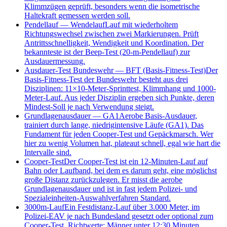
Klimmzügen geprüft, besonders wenn die isometrische
Haltekraft gemessen werden soll.
Pendellauf
—
Wendelauf
Lauf mit wiederholtem
Richtungswechsel zwischen zwei Markierungen. Prüft
Antrittsschnelligkeit, Wendigkeit und Koordination. Der
bekannteste ist der Beep-Test (20-m-Pendellauf) zur
Ausdauermessung.
Ausdauer-Test Bundeswehr
—
BFT (Basis-Fitness-Test)
Der
Basis-Fitness-Test der Bundeswehr besteht aus drei
Disziplinen: 11×10-Meter-Sprinttest, Klimmhang und 1000-
Meter-Lauf. Aus jeder Disziplin ergeben sich Punkte, deren
Mindest-Soll je nach Verwendung steigt.
Grundlagenausdauer
—
GA1
Aerobe Basis-Ausdauer,
trainiert durch lange, niedrigintensive Läufe (GA1). Das
Fundament für jeden Cooper-Test und Gepäckmarsch. Wer
hier zu wenig Volumen hat, plateaut schnell, egal wie hart die
Intervalle sind.
Cooper-Test
Der Cooper-Test ist ein 12-Minuten-Lauf auf
Bahn oder Laufband, bei dem es darum geht, eine möglichst
große Distanz zurückzulegen. Er misst die aerobe
Grundlagenausdauer und ist in fast jedem Polizei- und
Spezialeinheiten-Auswahlverfahren Standard.
3000m-Lauf
Ein Festdistanz-Lauf über 3.000 Meter, im
Polizei-EAV je nach Bundesland gesetzt oder optional zum
Cooper-Test. Richtwerte: Männer unter 12:30 Minuten,