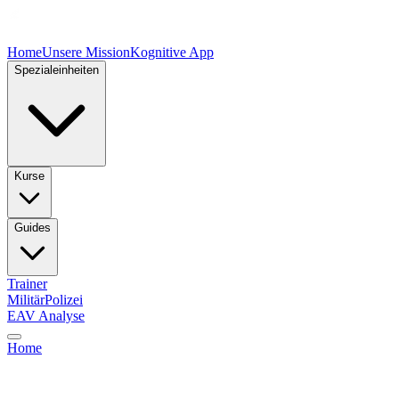
Home
Unsere Mission
Kognitive App
Spezialeinheiten
Kurse
Guides
Trainer
Militär
Polizei
EAV Analyse
Home