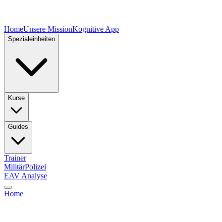
Home
Unsere Mission
Kognitive App
Spezialeinheiten
Kurse
Guides
Trainer
Militär
Polizei
EAV Analyse
Home