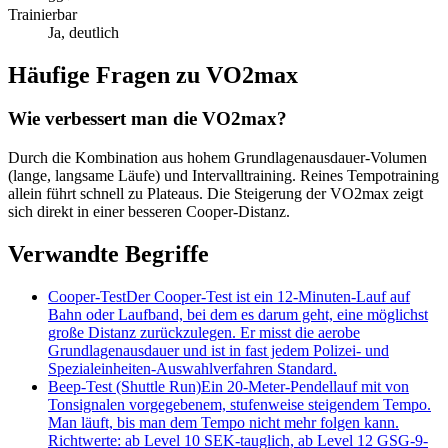
Trainierbar
Ja, deutlich
Häufige Fragen zu
VO2max
Wie verbessert man die VO2max?
Durch die Kombination aus hohem Grundlagenausdauer-Volumen
(lange, langsame Läufe) und Intervalltraining. Reines Tempotraining
allein führt schnell zu Plateaus. Die Steigerung der VO2max zeigt
sich direkt in einer besseren Cooper-Distanz.
Verwandte Begriffe
Cooper-Test
Der Cooper-Test ist ein 12-Minuten-Lauf auf
Bahn oder Laufband, bei dem es darum geht, eine möglichst
große Distanz zurückzulegen. Er misst die aerobe
Grundlagenausdauer und ist in fast jedem Polizei- und
Spezialeinheiten-Auswahlverfahren Standard.
Beep-Test (Shuttle Run)
Ein 20-Meter-Pendellauf mit von
Tonsignalen vorgegebenem, stufenweise steigendem Tempo.
Man läuft, bis man dem Tempo nicht mehr folgen kann.
Richtwerte: ab Level 10 SEK-tauglich, ab Level 12 GSG-9-