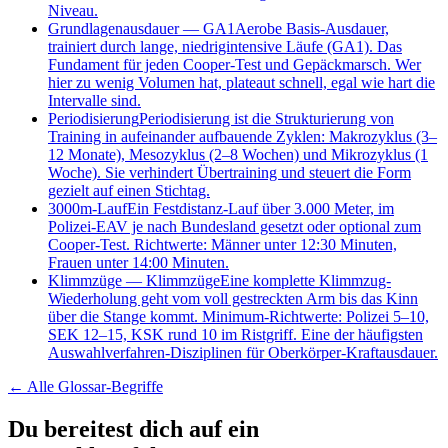
Niveau.
Grundlagenausdauer
—
GA1
Aerobe Basis-Ausdauer,
trainiert durch lange, niedrigintensive Läufe (GA1). Das
Fundament für jeden Cooper-Test und Gepäckmarsch. Wer
hier zu wenig Volumen hat, plateaut schnell, egal wie hart die
Intervalle sind.
Periodisierung
Periodisierung ist die Strukturierung von
Training in aufeinander aufbauende Zyklen: Makrozyklus (3–
12 Monate), Mesozyklus (2–8 Wochen) und Mikrozyklus (1
Woche). Sie verhindert Übertraining und steuert die Form
gezielt auf einen Stichtag.
3000m-Lauf
Ein Festdistanz-Lauf über 3.000 Meter, im
Polizei-EAV je nach Bundesland gesetzt oder optional zum
Cooper-Test. Richtwerte: Männer unter 12:30 Minuten,
Frauen unter 14:00 Minuten.
Klimmzüge
—
Klimmzüge
Eine komplette Klimmzug-
Wiederholung geht vom voll gestreckten Arm bis das Kinn
über die Stange kommt. Minimum-Richtwerte: Polizei 5–10,
SEK 12–15, KSK rund 10 im Ristgriff. Eine der häufigsten
Auswahlverfahren-Disziplinen für Oberkörper-Kraftausdauer.
← Alle
Glossar-Begriffe
Du bereitest dich auf ein