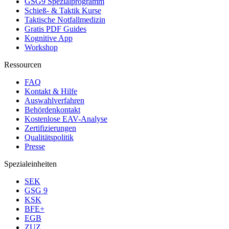
GSG9 Spezialprogramm
Schieß- & Taktik Kurse
Taktische Notfallmedizin
Gratis PDF Guides
Kognitive App
Workshop
Ressourcen
FAQ
Kontakt & Hilfe
Auswahlverfahren
Behördenkontakt
Kostenlose EAV-Analyse
Zertifizierungen
Qualitätspolitik
Presse
Spezialeinheiten
SEK
GSG 9
KSK
BFE+
EGB
ZUZ