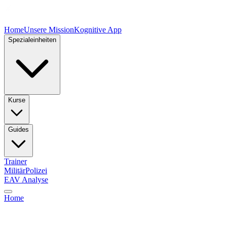
Home
Unsere Mission
Kognitive App
Spezialeinheiten
Kurse
Guides
Trainer
Militär
Polizei
EAV Analyse
Home