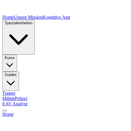
Home
Unsere Mission
Kognitive App
Spezialeinheiten
Kurse
Guides
Trainer
Militär
Polizei
EAV Analyse
Home