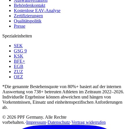
Auswahlverfahren
Behördenkontakt
Kostenlose EAV-Analyse
Zertifizierungen
Qualitätspolitik
Presse
Spezialeinheiten
SEK
GSG 9
KSK
BFE+
EGB
ZUZ
OEZ
*Die genannte Bestehensquote von 80%+ basiert auf der internen
Auswertung von 738+ betreuten Athleten im Zeitraum 2022–2026.
Individuelle Ergebnisse können abweichen und hängen von
Vorkenntnissen, Einsatz und einheitenspezifischen Anforderungen
ab.
© 2026 PPF Germany. Alle Rechte
vorbehalten.
·
Impressum
·
Datenschutz
·
Vertrag widerrufen