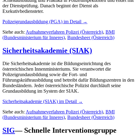
Schießausbildung und Praktika in Polizeiinspektionen und endet mit
der Dienstprüfung. Danach beginnt der Dienst als
Exekutivbediensteter.
Polizeigrundausbildung (PGA)
im Detail →
Siehe auch:
Aufnahmeverfahren Polizei (Österreich)
,
BMI
(Bundesministerium für Inneres)
,
Bundesheer (Österreich)
Sicherheitsakademie (SIAK)
Die Sicherheitsakademie ist die Bildungseinrichtung des
österreichischen Innenministeriums. Sie verantwortet die
Polizeigrundausbildung sowie die Fort- und
Führungskräfteausbildung und betreibt dafür Bildungszentren in den
Bundesländern. Jeder österreichische Polizist durchläuft seine
Grundausbildung im System der SIAK.
Sicherheitsakademie (SIAK)
im Detail →
Siehe auch:
Aufnahmeverfahren Polizei (Österreich)
,
BMI
(Bundesministerium für Inneres)
,
Bundesheer (Österreich)
SIG
—
Schnelle Interventionsgruppe