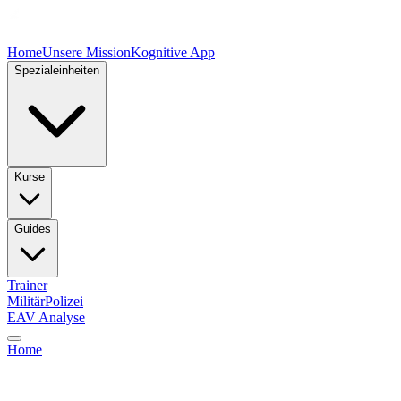
Home
Unsere Mission
Kognitive App
Spezialeinheiten
Kurse
Guides
Trainer
Militär
Polizei
EAV Analyse
Home