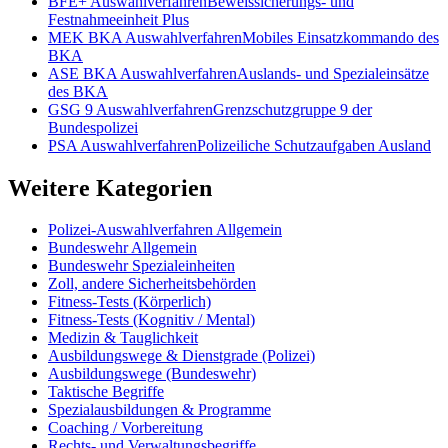
BFE+
Auswahlverfahren
Beweissicherungs- und
Festnahmeeinheit Plus
MEK BKA
Auswahlverfahren
Mobiles Einsatzkommando des
BKA
ASE BKA
Auswahlverfahren
Auslands- und Spezialeinsätze
des BKA
GSG 9
Auswahlverfahren
Grenzschutzgruppe 9 der
Bundespolizei
PSA
Auswahlverfahren
Polizeiliche Schutzaufgaben Ausland
Weitere Kategorien
Polizei-Auswahlverfahren Allgemein
Bundeswehr Allgemein
Bundeswehr Spezialeinheiten
Zoll, andere Sicherheitsbehörden
Fitness-Tests (Körperlich)
Fitness-Tests (Kognitiv / Mental)
Medizin & Tauglichkeit
Ausbildungswege & Dienstgrade (Polizei)
Ausbildungswege (Bundeswehr)
Taktische Begriffe
Spezialausbildungen & Programme
Coaching / Vorbereitung
Rechts- und Verwaltungsbegriffe