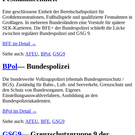
Eine geschlossene Einheit der Bereitschaftspolizei für
Großdemonstrationen, Fußballspiele und qualifizierte Festnahmen in
Großlagen. In mehreren Bundesländern eine Vorstufe für spätere
SEK-Karrieren. Die BFE+ der Bundespolizei schließt die Lücke
zwischen regulärer Bundespolizei und GSG 9.
BFE
im Detail →
Siehe auch:
AFEU
,
BPol
,
GSG9
BPol
—
Bundespolizei
Die bundesweite Vollzugspolizei (ehemals Bundesgrenzschutz /
BGS). Zuständig für Bahn-, Luft- und Seeverkehr, Grenzschutz und
den Schutz von Bundesorganen. Eigenes
Einstellungsauswahlverfahren, Ausbildung an den
Bundespolizeiakademien.
BPol
im Detail →
Siehe auch:
AFEU
,
BFE
,
GSG9
GSG9
—
Grenzschutzgruppe 9 der