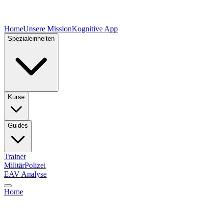
Home
Unsere Mission
Kognitive App
Spezialeinheiten
Kurse
Guides
Trainer
Militär
Polizei
EAV Analyse
Home